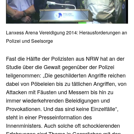
Play/Pause
Fullscreen
00:00
/
00:00
Lanxess Arena Vereidigung 2014: Herausforderungen an
Mute/Unmute
Polizei und Seelsorge
Fast die Hälfte der Polizisten aus NRW hat an der
Studie über die Gewalt gegenüber der Polizei
teilgenommen: „Die geschilderten Angriffe reichen
dabei von Pöbeleien bis zu tätlichen Angriffen, von
Attacken mit Fäusten und Messern bis hin zu
immer wiederkehrenden Beleidigungen und
Provokationen. Und das sind keine Einzelfälle“,
steht in einer Presseinformation des
Innenministers. Auch solche oft schockierenden
Erfahrungen sind Thema in Gesprächen mit den