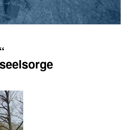
“
eiseelsorge